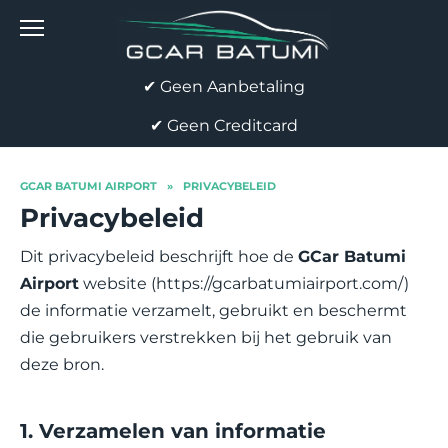
Skip
to
content
✔ Geen Aanbetaling
✔ Geen Creditcard
GCAR BATUMI AIRPORT
»
PRIVACYBELEID
Privacybeleid
Dit privacybeleid beschrijft hoe de
GCar Batumi
Airport
website (https://gcarbatumiairport.com/)
de informatie verzamelt, gebruikt en beschermt
die gebruikers verstrekken bij het gebruik van
deze bron.
1. Verzamelen van informatie