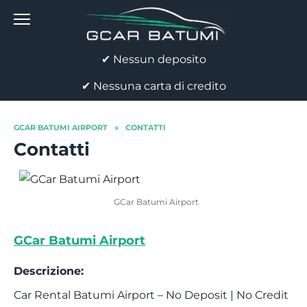
Skip
to
content
✔ Nessun deposito
✔ Nessuna carta di credito
GCAR BATUMI AIRPORT
»
CONTATTI
Contatti
GCar Batumi Airport
GCar Batumi Airport
Descrizione:
Car Rental Batumi Airport – No Deposit | No Credit