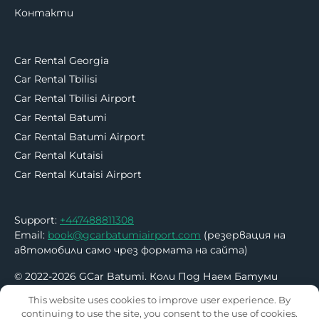
Контакти
Car Rental Georgia
Car Rental Tbilisi
Car Rental Tbilisi Airport
Car Rental Batumi
Car Rental Batumi Airport
Car Rental Kutaisi
Car Rental Kutaisi Airport
Support:
+447488811308
Email:
book@gcarbatumiairport.com
(резервация на
автомобили само чрез формата на сайта)
© 2022-2026 GCar Batumi. Коли Под Наем Батуми
Летище – Без депозит | Без кредитна карта
This website uses cookies to improve user experience. By
continuing to use the site, you consent to the use of cookies.