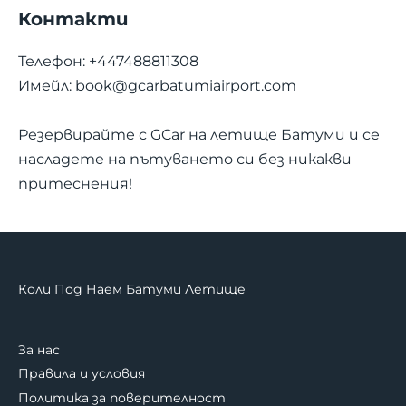
Контакти
Телефон: +447488811308
Имейл:
book@gcarbatumiairport.com
Резервирайте с GCar на летище Батуми и се
насладете на пътуването си без никакви
притеснения!
Коли Под Наем Батуми Летище
За нас
Правила и условия
Политика за поверителност