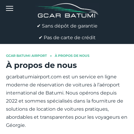
Skip
to
content
✔ Sans dépôt de garantie
✔ Pas de carte de crédit
GCAR BATUMI AIRPORT
»
À PROPOS DE NOUS
À propos de nous
gcarbatumiairport.com est un service en ligne
moderne de réservation de voitures à l’aéroport
international de Batumi. Nous opérons depuis
2022 et sommes spécialisés dans la fourniture de
solutions de location de voitures pratiques,
abordables et transparentes pour les voyageurs en
Géorgie.