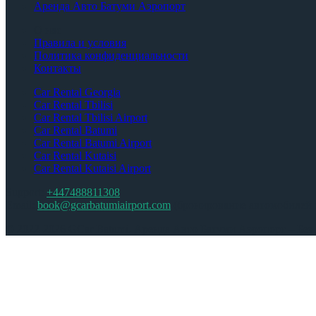
Аренда Авто Батуми Аэропорт
О нас
Правила и условия
Политика конфиденциальности
Контакты
Car Rental Georgia
Car Rental Tbilisi
Car Rental Tbilisi Airport
Car Rental Batumi
Car Rental Batumi Airport
Car Rental Kutaisi
Car Rental Kutaisi Airport
Support:
+447488811308
Email:
book@gcarbatumiairport.com
(бронирование автомобилей т
© 2022-2026 GCar Batumi. Аренда Авто Батуми Аэропорт – Без