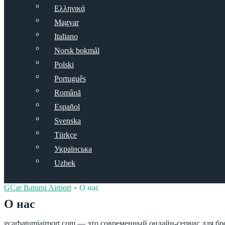
Ελληνικά
Magyar
Italiano
Norsk bokmål
Polski
Português
Română
Español
Svenska
Türkçe
Українська
Uzbek
GCar Batumi Airport
»
О нас
О нас
gcarbatumiairport.com — это современный онлайн-сервис для 