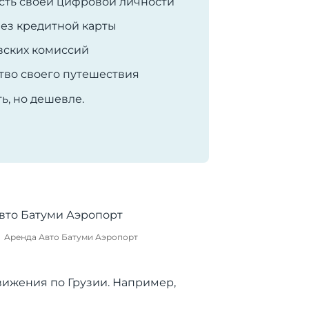
сть своей цифровой личности
ез кредитной карты
вских комиссий
тво своего путешествия
ь, но дешевле.
Аренда Авто Батуми Аэропорт
вижения по Грузии. Например,