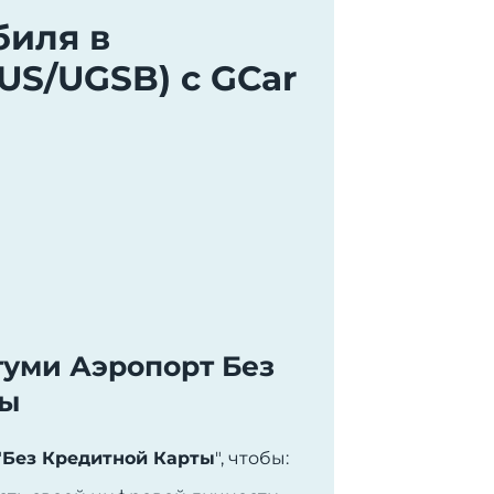
биля в
S/UGSB) с GCar
туми Аэропорт Без
ты
"
Без Кредитной Карты
", чтобы: