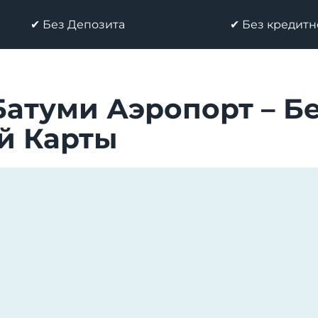
✔ Без Депозита
✔ Без кредитн
атуми Аэропорт – Бе
й Карты