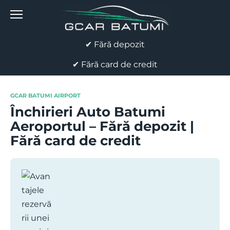
Skip
to
content
✔ Fără depozit
✔ Fără card de credit
GCAR BATUMI AIRPORT
Închirieri Auto Batumi
Aeroportul – Fără depozit |
Fără card de credit