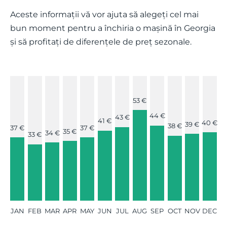
Aceste informații vă vor ajuta să alegeți cel mai
bun moment pentru a închiria o mașină în Georgia
și să profitați de diferențele de preț sezonale.
53 €
44 €
43 €
41 €
40 €
39 €
38 €
37 €
37 €
35 €
34 €
33 €
JAN
FEB
MAR
APR
MAY
JUN
JUL
AUG
SEP
OCT
NOV
DEC