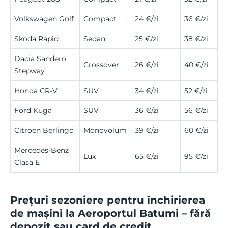
Volkswagen Golf
Compact
24 €/zi
36 €/zi
Skoda Rapid
Sedan
25 €/zi
38 €/zi
Dacia Sandero
Crossover
26 €/zi
40 €/zi
Stepway
Honda CR-V
SUV
34 €/zi
52 €/zi
Ford Kuga
SUV
36 €/zi
56 €/zi
Citroën Berlingo
Monovolum
39 €/zi
60 €/zi
Mercedes-Benz
Lux
65 €/zi
95 €/zi
Clasa E
Prețuri sezoniere pentru închirierea
de mașini la Aeroportul Batumi – fără
depozit sau card de credit