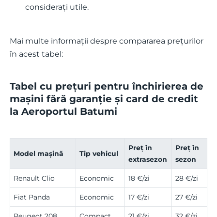
considerați utile.
Mai multe informații despre compararea prețurilor
în acest tabel:
Tabel cu prețuri pentru închirierea de
mașini fără garanție și card de credit
la Aeroportul Batumi
Preț în
Preț în
Model mașină
Tip vehicul
extrasezon
sezon
Renault Clio
Economic
18 €/zi
28 €/zi
Fiat Panda
Economic
17 €/zi
27 €/zi
Peugeot 208
Compact
21 €/zi
32 €/zi